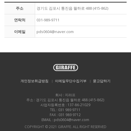
주소
경기도 김포시 통진읍 월하로 488 (415-862)
연락처
031-989-9711
이메일
pds0604@naver.com
개인정보취급방침
이메일무단수집거부
묻고답하기
회사 : 지라프
주소 : 경기도 김포시 통진읍 월하로 488 (415-862)
사업자등록번호 : 137-86-21029
TEL : 031 989 9711
FAX : 031 989 9712
EMAIL : pds0604@naver.com
COPYRIGHT © 2021 GIRAFFE. ALL RIGHT RESERVED