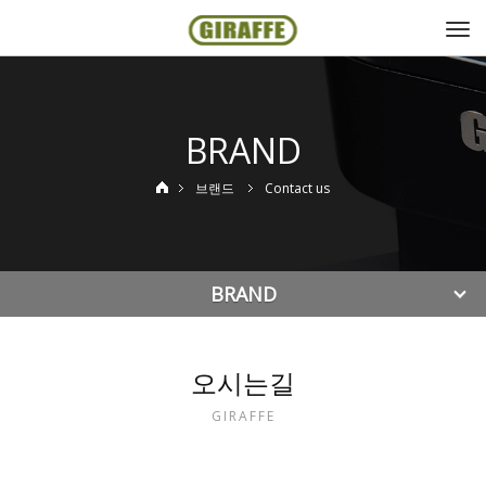
Togg
navi
BRAND
브랜드
Contact us
BRAND
오시는길
GIRAFFE